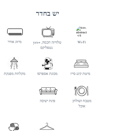
יש בחדר
מיזוג אוויר
Wi-Fi
yes+ טלוויזה חכמה,
נטפליקס
מיטת קינג סייז
מכונת אספרסו
מקלחת מפנקת
מטבח ושולחן
פינת ישיבה
אוכל