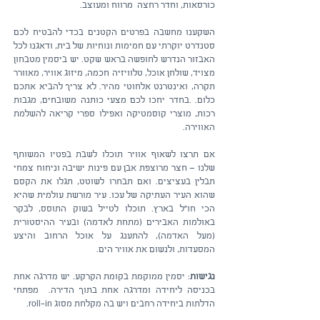
כורסאות, וחדר רחצה מרווח ומעוצב.​
​​השקענו מחשבה בפרטים הקטנים בכדי להבטיח לכם
סטנדרט יוקרתי עם חמימות ונוחיות של בית, ודאגנו לכל
האבזור הנדרש לחופשה בראש שקט. יש ביסמין מטבחון
מצויד, שולחן אוכל, טלוויזיה חכמה, מיזוג אוויר, מאוורר
תקרה, ואינטרנט אלחוטי מהיר. לא צריך להביא אתכם
כלום. .בחדר יחכו לכם מצעי כותנה משובחים, מגבות
רכות, מוצרי קוסמטיקה ואפילו ספרי קריאה להשלמת
האווירה.
אם תרצו לשאוף אוויר תוכלו לשבת בפטיו המשותף
שלנו – חצר מרוצפת אבן עם פינות ישיבה וניחוח צמחי
תבלין בעציצים. ואם תבחרו לשוטט, תגלו את הקסם
שהוא העיר העתיקה של עכו. עיר מורשת עולמית שהיא
הכי חו"ל בארץ. תוכלו לטייל בשוק התוסס, לבקר
באולמות האבירים (מתחת לאדמה) ובעיר ההיסטורית
(מעל האדמה), להתענג על אוכל הרחוב והיצע
המסעדות, ולנשום את אוויר הים.
נגישות
: יסמין ממוקמת בקומת הקרקע. יש מדרגה אחת
בכניסה ליחידה ומדרגה אחת בתוך הדירה. מפתחי
הדלתות ביחידה רחבים ויש בה מקלחת מסוג roll-in.