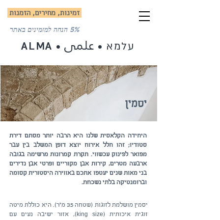
זמינות, מחירים, הזמנות
5% הנחה למזמינים באתר
علمى
עלמא
ALMA
•
•
יסמין
​היחידה הקלאסית שלנו היא הרבה יותר מסתם דירת
סטודיו; זהו חלל אירוח יוצא דופן המשלב בין עבר
מפואר לפינוק עכשווי. תקרת קמרונות מרשימה בגובה
ארבעה מטרים, קירות אבן מקוריים ופרטי אבן נדירים
בני מאות שנים יעטפו אתכם באווירה היסטורית קסומה
וברומנטיקה בלתי נשכחת.​
יסמין מושלמת לזוגות (שטחה 35 מ"ר). היא כוללת מיטה
זוגית איכותית (king size), אזור ישיבה נעים עם